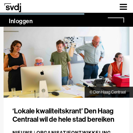
Naar hoofdinhoud
NaN%
Inloggen
© Den Haag Centraal
‘Lokale kwaliteitskrant’ Den Haag
Centraal wil de hele stad bereiken
NIEUWS |
ORGANISATIEONTWIKKELING