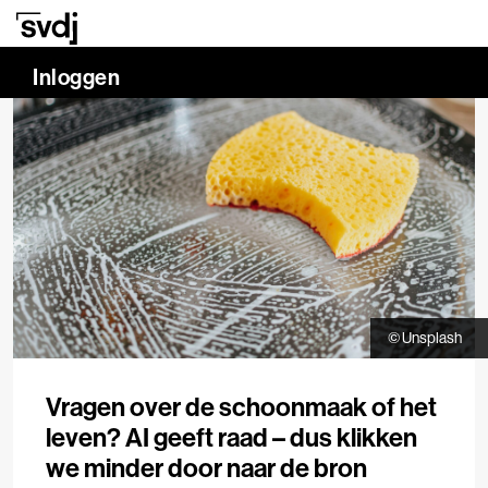
Naar hoofdinhoud
0.00%
Inloggen
© Unsplash
Vragen over de schoonmaak of het
leven? AI geeft raad – dus klikken
we minder door naar de bron