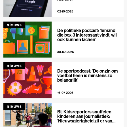
02-10-2025
nieuws
De politieke podcast: ‘Iemand
die box 3 interessant vindt, wil
ook kunnen lachen’
30-07-2026
nieuws
De sportpodcast: ‘De onzin om
voetbal heen is minstens zo
belangrijk’
16-07-2026
nieuws
Bij Kidsreporters snuffelen
kinderen aan journalistiek:
‘Nieuwsgierigheid zit er van
nature in’