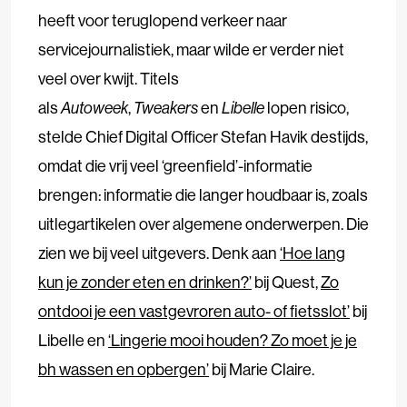
heeft voor teruglopend verkeer naar
servicejournalistiek, maar wilde er verder niet
veel over kwijt. Titels
als
Autoweek
,
Tweakers
en
Libelle
lopen risico,
stelde Chief Digital Officer Stefan Havik destijds,
omdat die vrij veel ‘greenfield’-informatie
brengen: informatie die langer houdbaar is, zoals
uitlegartikelen over algemene onderwerpen. Die
zien we bij veel uitgevers. Denk aan
‘Hoe lang
kun je zonder eten en drinken?’
bij Quest,
Zo
ontdooi je een vastgevroren auto- of fietsslot’
bij
Libelle en
‘Lingerie mooi houden? Zo moet je je
bh wassen en opbergen’
bij Marie Claire.