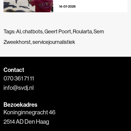
14-07-2026
Tags:
AI
,
chatbots
,
Geert Poort
,
Roularta
,
Sem
Zweekhorst
,
servicejournalistiek
Contact
070 361 71 11
info@svdj.nl
Bezoekadres
Koninginnegracht 46
2514 AD Den Haag