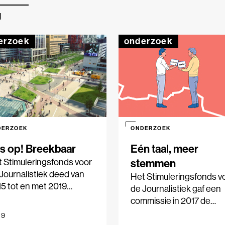
J
erzoek
onderzoek
DERZOEK
ONDERZOEK
s op! Breekbaar
Eén taal, meer
 Stimuleringsfonds voor
stemmen
Journalistiek deed van
Het Stimuleringsfonds v
5 tot en met 2019
de Journalistiek gaf een
derzoek naar de
commissie in 2017 de
uwsvoorziening in
opdracht om te
19
sterdam, Den Haag,
onderzoeken in hoeverr