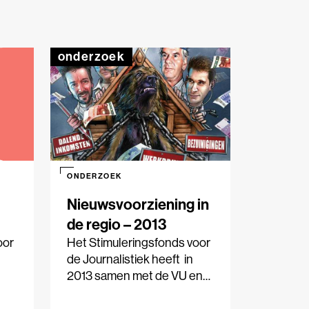
onderzoek
ONDERZOEK
Nieuwsvoorziening in
de regio – 2013
oor
Het Stimuleringsfonds voor
de Journalistiek heeft in
2013 samen met de VU en
HU drie onderzoeken
e
uitgevoerd naar de lokale