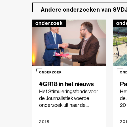
Andere onderzoeken van SVD
onderzoek
ond
ONDERZOEK
ON
#GR18 in het nieuws
Pa
Het Stimuleringsfonds voor
Het
de Journalistiek voerde
de 
onderzoek uit naar de
201
gemeenteraadsverkiezinge
on
n van 21 maart. Negen
nie
2018
20
gemeenten werden
Am