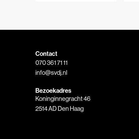
onderzocht, van
Rot
Amsterdam tot
doe
Smallingerland, waarbij we
om 
keken naar nieuwsgebruik,
de 
nieuwsaanbod en
eco
stemgedrag.
nie
Contact
070 361 71 11
info@svdj.nl
Bezoekadres
Koninginnegracht 46
2514 AD Den Haag