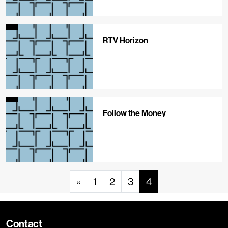
RTV Horizon
Follow the Money
«
1
2
3
4
Contact