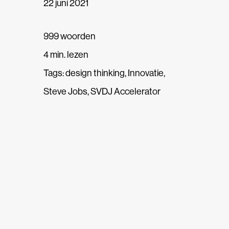
22 juni 2021
999 woorden
4 min. lezen
Tags:
design thinking
,
Innovatie
,
Steve Jobs
,
SVDJ Accelerator