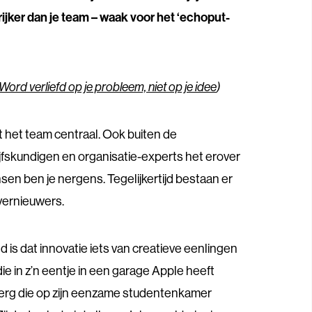
rijker dan je team – waak voor het ‘echoput-
Word verliefd op je probleem, niet op je idee
)
at het team centraal. Ook buiten de
ijfskundigen en organisatie-experts het erover
en ben je nergens. Tegelijkertijd bestaan er
vernieuwers.
 is dat innovatie iets van creatieve eenlingen
die in z’n eentje in een garage Apple heeft
erg die op zijn eenzame studentenkamer