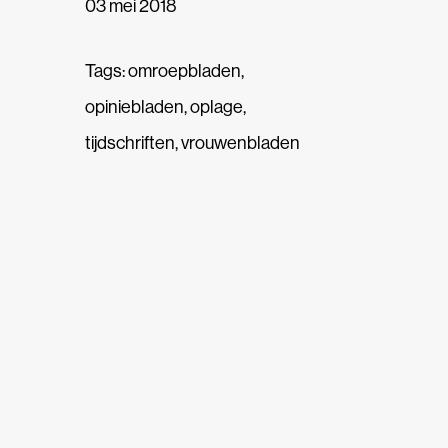
03 mei 2018
Tags:
omroepbladen
,
opiniebladen
,
oplage
,
tijdschriften
,
vrouwenbladen