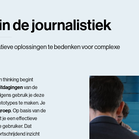
in de journalistiek
atieve oplossingen te bedenken voor complexe
n thinking begint
itdagingen
van de
lgens gebruik je deze
ototypes te maken. Je
lgroep
. Op basis van de
t je een effectieve
 gebruiker. Dat
ortschrijdend inzicht