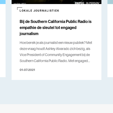
LOKALE JOURNALISTIEK
Bij de Southern California Public Radio is
empathie de sleutel tot engaged
journalism
Hoe bereik je als journalist een nieuw publiek? Met
deze vraag houdt Ashley Alvarado zich bezig, als
Vice President of Community Engagement bij de
Southern California Public Radio. Met engaged
journalism wil ze een betrouwbare bron van nieuws
01-07-2021
zijn voor alle lokale gemeenschappen, legde
Alvarado uit tijdens het congres De Regio Vecht
Terug.