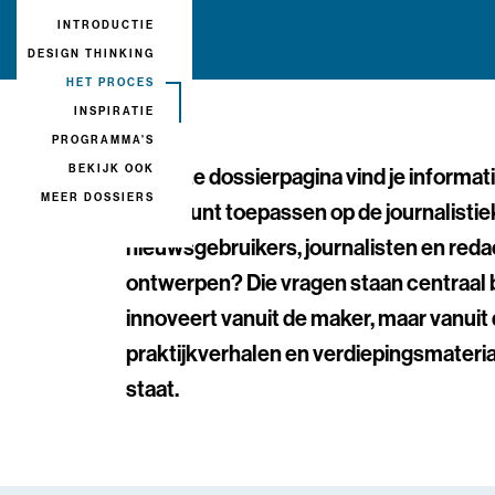
INTRODUCTIE
DESIGN THINKING
HET PROCES
INSPIRATIE
PROGRAMMA'S
BEKIJK OOK
Op deze dossierpagina vind je informat
MEER DOSSIERS
je die kunt toepassen op de journalist
nieuwsgebruikers, journalisten en reda
ontwerpen? Die vragen staan centraal b
innoveert vanuit de maker, maar vanuit
praktijkverhalen en verdiepingsmateria
staat.