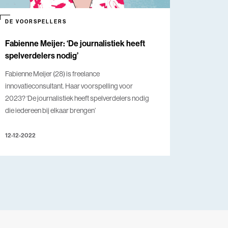
DE VOORSPELLERS
Fabienne Meijer: ‘De journalistiek heeft
spelverdelers nodig’
Fabienne Meijer (28) is freelance
innovatieconsultant. Haar voorspelling voor
2023? ‘De journalistiek heeft spelverdelers nodig
die iedereen bij elkaar brengen’
12-12-2022