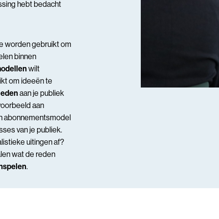
ossing hebt bedacht
ere worden gebruikt om
elen binnen
odellen
wilt
ikt om ideeën te
ieden
aan je publiek
jvoorbeeld aan
een abonnementsmodel
sses van je publiek.
listieke uitingen af?
alen wat de reden
inspelen
.