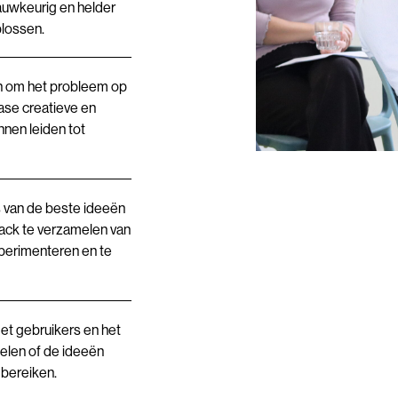
auwkeurig en helder
plossen.
n om het probleem op
fase creatieve en
nen leiden tot
 van de beste ideeën
ack te verzamelen van
xperimenteren en te
et gebruikers en het
elen of de ideeën
 bereiken.