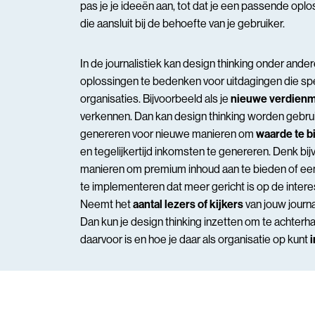
pas je je ideeën aan, tot dat je een passende opl
die aansluit bij de behoefte van je gebruiker.
In de journalistiek kan design thinking onder and
oplossingen te bedenken voor uitdagingen die sp
organisaties. Bijvoorbeeld als je
nieuwe verdienm
verkennen. Dan kan design thinking worden gebru
genereren voor nieuwe manieren om
waarde te b
en tegelijkertijd inkomsten te genereren. Denk bi
manieren om premium inhoud aan te bieden of 
te implementeren dat meer gericht is op de intere
Neemt het
aantal lezers of kijkers
van jouw journa
Dan kun je design thinking inzetten om te achterh
daarvoor is en hoe je daar als organisatie op kunt