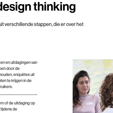
design thinking
it verschillende stappen, die er over het
ten en uitdagingen van
doen door de
houden, enquêtes uit
en te krijgen in de
ruikers.
em of de uitdaging op
 tijdens de