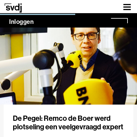
Naar hoofdinhoud
NaN%
Inloggen
De Pegel: Remco de Boer werd
plotseling een veelgevraagd expert