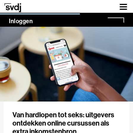
Naar hoofdinhoud
NaN%
Inloggen
Van hardlopen tot seks: uitgevers
ontdekken online cursussen als
extra inkomstenbron