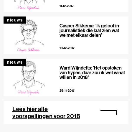
11-12-2017
nieuws
Casper Sikkema: 'Ik geloof in
journalistiek die laat zien wat
we met elkaar delen'
10-12-2017
nieuws
Ward Wijndelts: 'Het opstoken
van hypes, daar zou ik wel vanaf
willen in 2018'
28-11-2017
Lees hier alle
voorspellingen voor 2018