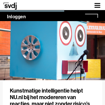
Naar hoofdinhoud
NaN%
Inloggen
Kunstmatige intelligentie helpt
NU.nl bij het modereren van
reacties, maar niet zonder risico’s