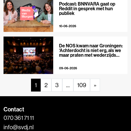
Podcast: BNNVARA gaat op
Reddit in gesprek met hun
publiek
10-06-2026
De NOS kwam naar Groningen:
‘Achterdocht is niet erg, als we
maar praten met wederzijds
respect’
09-06-2026
1
2
3
…
109
»
Contact
070 361 71 11
info@svdj.nl