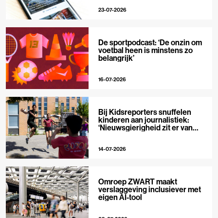
23-07-2026
De sportpodcast: ‘De onzin om
voetbal heen is minstens zo
belangrijk’
16-07-2026
Bij Kidsreporters snuffelen
kinderen aan journalistiek:
‘Nieuwsgierigheid zit er van
nature in’
14-07-2026
Omroep ZWART maakt
verslaggeving inclusiever met
eigen AI-tool