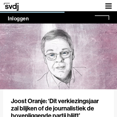
Naar hoofdinhoud
NaN%
Inloggen
Joost Oranje: ‘Dit verkiezingsjaar
zal blijken of de journalistiek de
bovenliggende partij blijft’