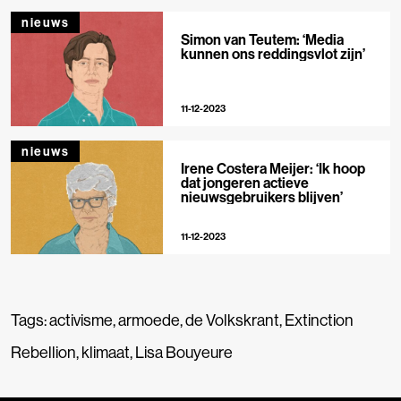
nieuws
Simon van Teutem: ‘Media
kunnen ons reddingsvlot zijn’
11-12-2023
nieuws
Irene Costera Meijer: ‘Ik hoop
dat jongeren actieve
nieuwsgebruikers blijven’
11-12-2023
Tags:
activisme
,
armoede
,
de Volkskrant
,
Extinction
Rebellion
,
klimaat
,
Lisa Bouyeure