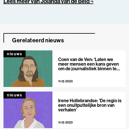
Lees meer van Jolanda van de Beld ¬
Gerelateerd nieuws
nieuws
Coen van de Ven: ‘Laten we
meer mensen een kans geven
om de journalistiek binnen te
komen’
11-12-2023
nieuws
Irene Hollebrandse: ‘De regio is
een onuitputtelijke bron van
verhalen’
11-12-2023