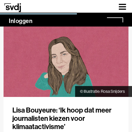
Naar hoofdinhoud
NaN%
Inloggen
© Illustratie: Rosa Snijders
Lisa Bouyeure: ‘Ik hoop dat meer
journalisten kiezen voor
klimaatactivisme’