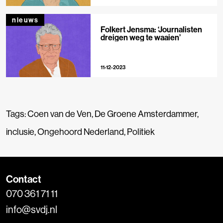
nieuws
Folkert Jensma: ‘Journalisten
dreigen weg te waaien’
11-12-2023
Tags:
Coen van de Ven
,
De Groene Amsterdammer
,
inclusie
,
Ongehoord Nederland
,
Politiek
Contact
070 361 71 11
info@svdj.nl