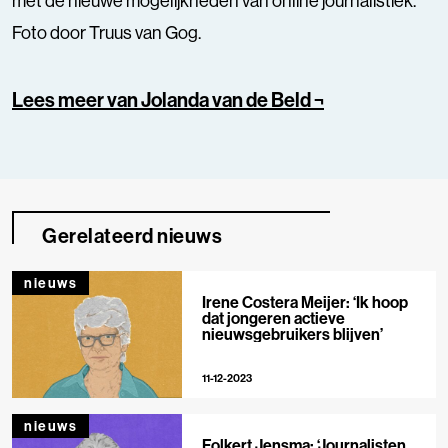
met de nieuwe mogelijkheden van online journalistiek.
Foto door Truus van Gog.
Lees meer van Jolanda van de Beld ¬
Gerelateerd nieuws
nieuws
Irene Costera Meijer: ‘Ik hoop
dat jongeren actieve
nieuwsgebruikers blijven’
11-12-2023
nieuws
Folkert Jensma: ‘Journalisten