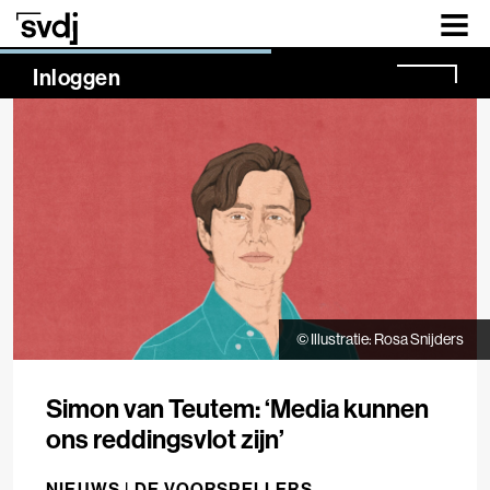
Naar hoofdinhoud
NaN%
Inloggen
© Illustratie: Rosa Snijders
Simon van Teutem: ‘Media kunnen
ons reddingsvlot zijn’
NIEUWS |
DE VOORSPELLERS