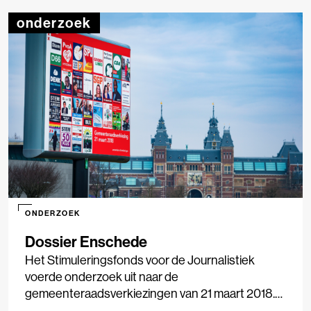
die lokale media spelen bij de verkiezingen, hoe
onderzoek
lokaal nieuws wordt geconsumeerd en in
hoeverre media(gebruik) van invloed is op
stemgedrag. Het onderzoek is uitgevoerd in
samenwerking met LJS Nieuwsmonitor, Vrije
Universiteit Amsterdam en Hogeschool
Windesheim.
ONDERZOEK
Dossier Enschede
Het Stimuleringsfonds voor de Journalistiek
voerde onderzoek uit naar de
gemeenteraadsverkiezingen van 21 maart 2018.
Negen gemeenten werden onderzocht, van