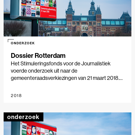
Windesheim.
ONDERZOEK
Dossier Rotterdam
Het Stimuleringsfonds voor de Journalistiek
voerde onderzoek uit naar de
gemeenteraadsverkiezingen van 21 maart 2018.
Negen gemeenten werden onderzocht, van
Amsterdam tot Smallingerland, waarbij we keken
2018
naar nieuwsgebruik, nieuwsaanbod en
stemgedrag. Het onderzoek geeft inzicht in de rol
die lokale media spelen bij de verkiezingen, hoe
onderzoek
lokaal nieuws wordt geconsumeerd en in
hoeverre media(gebruik) van invloed is op