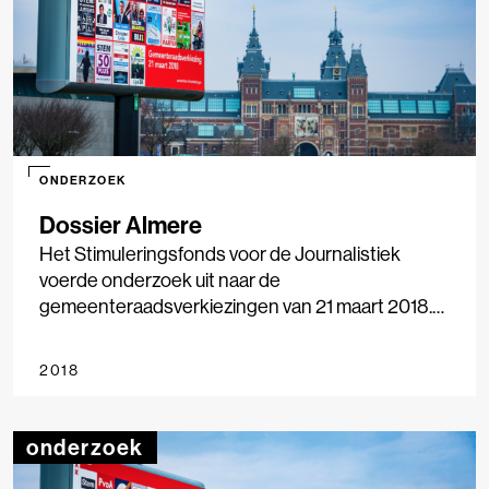
ONDERZOEK
Dossier Almere
Het Stimuleringsfonds voor de Journalistiek
voerde onderzoek uit naar de
gemeenteraadsverkiezingen van 21 maart 2018.
Negen gemeenten werden onderzocht, van
Amsterdam tot Smallingerland, waarbij we keken
2018
naar nieuwsgebruik, nieuwsaanbod en
stemgedrag. Het onderzoek geeft inzicht in de rol
die lokale media spelen bij de verkiezingen, hoe
onderzoek
lokaal nieuws wordt geconsumeerd en in