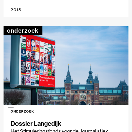
Amsterdam tot Smallingerland, waarbij we keken
2018
naar nieuwsgebruik, nieuwsaanbod en
stemgedrag. Het onderzoek geeft inzicht in de rol
die lokale media spelen bij de verkiezingen, hoe
onderzoek
lokaal nieuws wordt geconsumeerd en in
hoeverre media(gebruik) van invloed is op
stemgedrag. Het onderzoek is uitgevoerd in
samenwerking met LJS Nieuwsmonitor, Vrije
Universiteit Amsterdam en Hogeschool
Windesheim.
ONDERZOEK
Dossier Langedijk
Het Stimuleringsfonds voor de Journalistiek