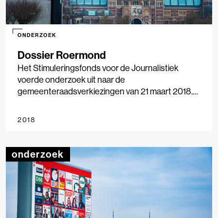
ONDERZOEK
Dossier Roermond
Het Stimuleringsfonds voor de Journalistiek
voerde onderzoek uit naar de
gemeenteraadsverkiezingen van 21 maart 2018.
Negen gemeenten werden onderzocht, van
Amsterdam tot Smallingerland, waarbij we keken
2018
naar nieuwsgebruik, nieuwsaanbod en
stemgedrag. Het onderzoek geeft inzicht in de rol
die lokale media spelen bij de verkiezingen, hoe
onderzoek
lokaal nieuws wordt geconsumeerd en in
hoeverre media(gebruik) van invloed is op
stemgedrag. Het onderzoek is uitgevoerd in
samenwerking met LJS Nieuwsmonitor, Vrije
Universiteit Amsterdam en Hogeschool