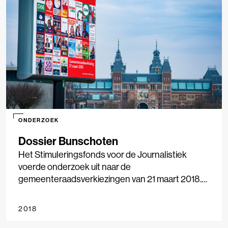
hoeverre media(gebruik) van invloed is op
stemgedrag. Het onderzoek is uitgevoerd in
samenwerking met LJS Nieuwsmonitor, Vrije
Universiteit Amsterdam en Hogeschool
Windesheim.
ONDERZOEK
Dossier Bunschoten
Het Stimuleringsfonds voor de Journalistiek
voerde onderzoek uit naar de
gemeenteraadsverkiezingen van 21 maart 2018.
Negen gemeenten werden onderzocht, van
Amsterdam tot Smallingerland, waarbij we keken
2018
naar nieuwsgebruik, nieuwsaanbod en
stemgedrag. Het onderzoek geeft inzicht in de rol