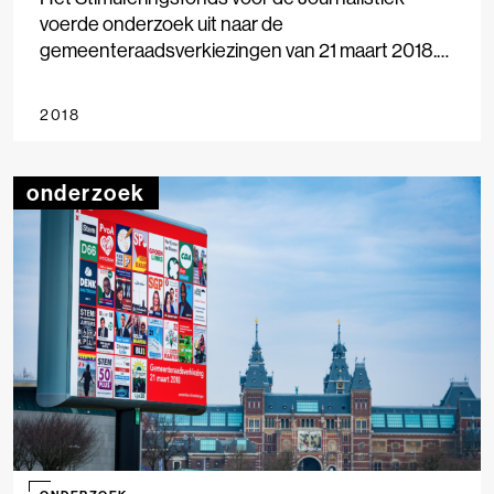
voerde onderzoek uit naar de
gemeenteraadsverkiezingen van 21 maart 2018.
Negen gemeenten werden onderzocht, van
Amsterdam tot Smallingerland, waarbij we keken
2018
naar nieuwsgebruik, nieuwsaanbod en
stemgedrag. Het onderzoek geeft inzicht in de rol
die lokale media spelen bij de verkiezingen, hoe
onderzoek
lokaal nieuws wordt geconsumeerd en in
hoeverre media(gebruik) van invloed is op
stemgedrag. Het onderzoek is uitgevoerd in
samenwerking met LJS Nieuwsmonitor, Vrije
Universiteit Amsterdam en Hogeschool
Windesheim.