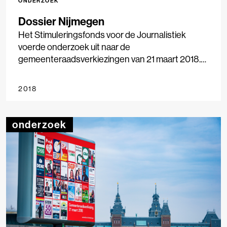
ONDERZOEK
Dossier Nijmegen
Het Stimuleringsfonds voor de Journalistiek
voerde onderzoek uit naar de
gemeenteraadsverkiezingen van 21 maart 2018.
Negen gemeenten werden onderzocht, van
Amsterdam tot Smallingerland, waarbij we keken
2018
naar nieuwsgebruik, nieuwsaanbod en
stemgedrag. Het onderzoek geeft inzicht in de rol
die lokale media spelen bij de verkiezingen, hoe
onderzoek
lokaal nieuws wordt geconsumeerd en in
hoeverre media(gebruik) van invloed is op
stemgedrag. Het onderzoek is uitgevoerd in
samenwerking met LJS Nieuwsmonitor, Vrije
Universiteit Amsterdam en Hogeschool
Windesheim.