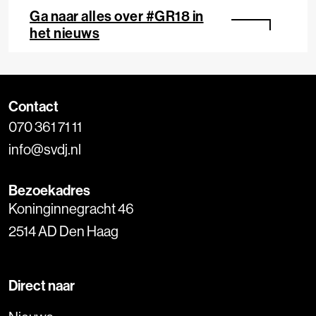
die lokale media spelen bij de verkiezingen, hoe
Ga naar alles over #GR18 in
lokaal nieuws wordt geconsumeerd en in
het nieuws
hoeverre media(gebruik) van invloed is op
stemgedrag. Het onderzoek is uitgevoerd in
samenwerking met LJS Nieuwsmonitor, Vrije
Universiteit Amsterdam en Hogeschool
Windesheim.
Contact
070 361 71 11
info@svdj.nl
Bezoekadres
Koninginnegracht 46
2514 AD Den Haag
Direct naar