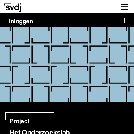
Naar hoofdinhoud
Inloggen
Project
Het Onderzoekslab