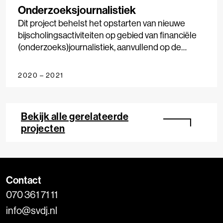
Onderzoeksjournalistiek
Dit project behelst het opstarten van nieuwe
bijscholingsactiviteiten op gebied van financiële
(onderzoeks)journalistiek, aanvullend op de
bestaande, grotendeels kostendekkende
activiteiten van de Masterclasses Financiële
2020 – 2021
Journalistiek. Doel: (jonge) journalisten beter
opleiden zodat ze bij onderzoeksverhalen de
financiële component beter begrijpen en daar
Bekijk alle gerelateerde
hun journalistieke onderzoek op kunnen
projecten
afstemmen.
Contact
070 361 71 11
info@svdj.nl