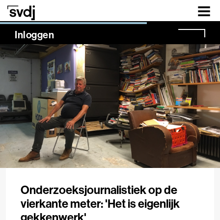
Naar hoofdinhoud
NaN%
Inloggen
Onderzoeksjournalistiek op de
vierkante meter: 'Het is eigenlijk
gekkenwerk'