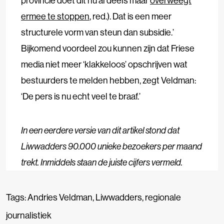
provincie doet dit nu al deels maar
overweegt
ermee te stoppen
, red.). Dat is een meer
structurele vorm van steun dan subsidie.’
Bijkomend voordeel zou kunnen zijn dat Friese
media niet meer ‘klakkeloos’ opschrijven wat
bestuurders te melden hebben, zegt Veldman:
‘De pers is nu echt veel te braaf.’
In een eerdere versie van dit artikel stond dat
Liwwadders 90.000 unieke bezoekers per maand
trekt. Inmiddels staan de juiste cijfers vermeld.
Tags:
Andries Veldman
,
Liwwadders
,
regionale
journalistiek