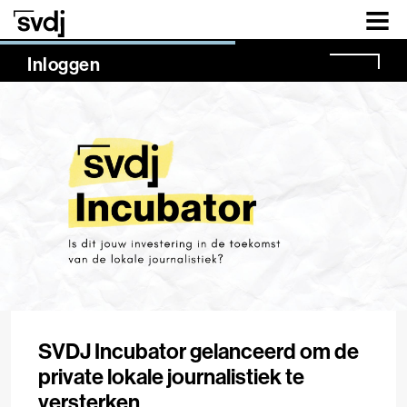
Naar hoofdinhoud
NaN%
Inloggen
SVDJ Incubator gelanceerd om de
private lokale journalistiek te
versterken