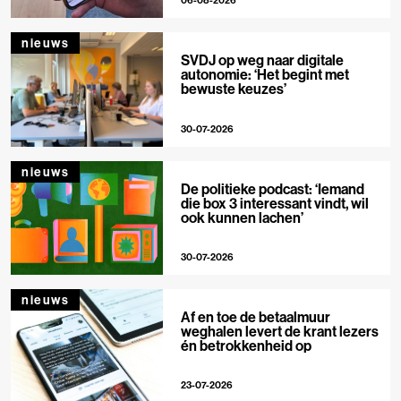
06-08-2026
nieuws
SVDJ op weg naar digitale
autonomie: ‘Het begint met
bewuste keuzes’
30-07-2026
nieuws
De politieke podcast: ‘Iemand
die box 3 interessant vindt, wil
ook kunnen lachen’
30-07-2026
nieuws
Af en toe de betaalmuur
weghalen levert de krant lezers
én betrokkenheid op
23-07-2026