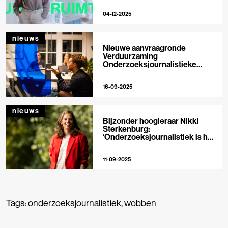
04-12-2025
nieuws
Nieuwe aanvraagronde
Verduurzaming
Onderzoeksjournalistieke
Organisaties geopend
16-09-2025
nieuws
Bijzonder hoogleraar Nikki
Sterkenburg:
‘Onderzoeksjournalistiek is het
toppunt van morele ambitie’
11-09-2025
Tags:
onderzoeksjournalistiek
,
wobben