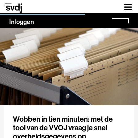
Naar hoofdinhoud
NaN%
Inloggen
Wobben in tien minuten: met de
tool van de VVOJ vraag je snel
overheidsgegevens op