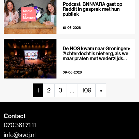
Podcast: BNNVARA gaat op
Reddit in gesprek met hun
publiek
10-06-2026
De NOS kwam naar Groningen:
‘Achterdocht is niet erg, als we
maar praten met wederzijds
respect’
09-06-2026
1
2
3
…
109
»
Contact
070 361 71 11
info@svdj.nl