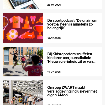
23-07-2026
De sportpodcast: ‘De onzin om
voetbal heen is minstens zo
belangrijk’
16-07-2026
Bij Kidsreporters snuffelen
kinderen aan journalistiek:
‘Nieuwsgierigheid zit er van
nature in’
14-07-2026
Omroep ZWART maakt
verslaggeving inclusiever met
eigen AI-tool