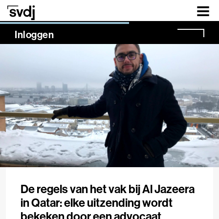
Naar hoofdinhoud
NaN%
Inloggen
De regels van het vak bij Al Jazeera
in Qatar: elke uitzending wordt
bekeken door een advocaat