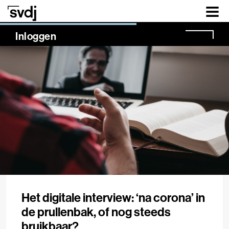
Naar hoofdinhoud
NaN%
Inloggen
Het digitale interview: ‘na corona’ in
de prullenbak, of nog steeds
bruikbaar?