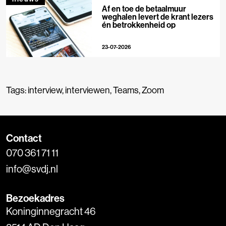
Af en toe de betaalmuur
weghalen levert de krant lezers
én betrokkenheid op
23-07-2026
Tags:
interview
,
interviewen
,
Teams
,
Zoom
Contact
070 361 71 11
info@svdj.nl
Bezoekadres
Koninginnegracht 46