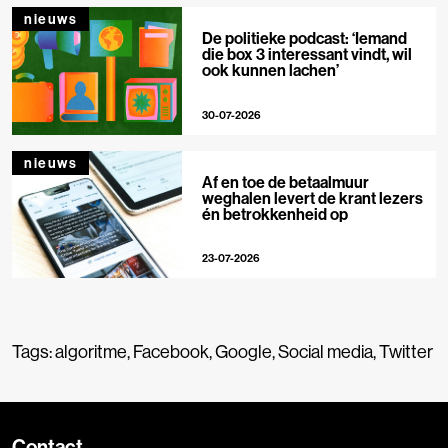
nieuws
De politieke podcast: ‘Iemand
die box 3 interessant vindt, wil
ook kunnen lachen’
30-07-2026
nieuws
Af en toe de betaalmuur
weghalen levert de krant lezers
én betrokkenheid op
23-07-2026
Tags:
algoritme
,
Facebook
,
Google
,
Social media
,
Twitter
Contact