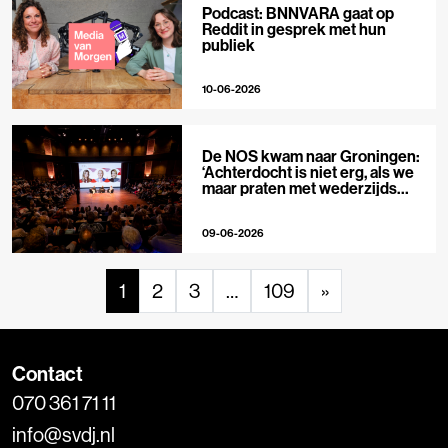
Podcast: BNNVARA gaat op
Reddit in gesprek met hun
publiek
10-06-2026
De NOS kwam naar Groningen:
‘Achterdocht is niet erg, als we
maar praten met wederzijds
respect’
09-06-2026
1
2
3
…
109
»
Contact
070 361 71 11
info@svdj.nl