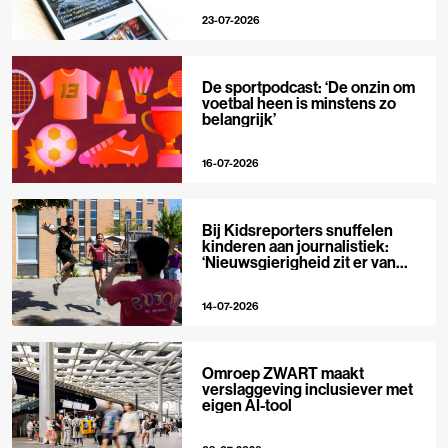
23-07-2026
De sportpodcast: ‘De onzin om
voetbal heen is minstens zo
belangrijk’
16-07-2026
Bij Kidsreporters snuffelen
kinderen aan journalistiek:
‘Nieuwsgierigheid zit er van
nature in’
14-07-2026
Omroep ZWART maakt
verslaggeving inclusiever met
eigen AI-tool