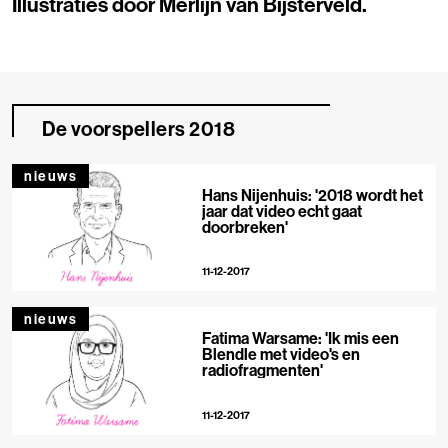
Illustraties door
Merlijn van Bijsterveld
.
De voorspellers 2018
nieuws
Hans Nijenhuis: '2018 wordt het
jaar dat video echt gaat
doorbreken'
11-12-2017
nieuws
Fatima Warsame: 'Ik mis een
Blendle met video's en
radiofragmenten'
11-12-2017