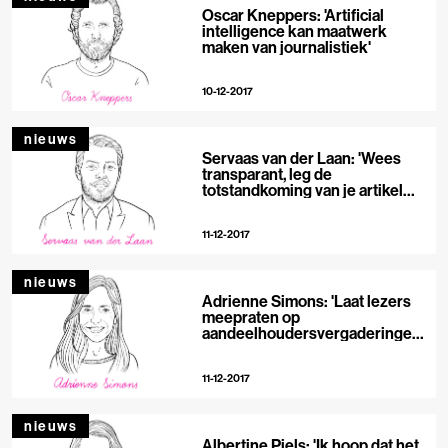
Oscar Kneppers: 'Artificial
intelligence kan maatwerk
maken van journalistiek'
10-12-2017
nieuws
Servaas van der Laan: 'Wees
transparant, leg de
totstandkoming van je artikel
vast in blockchain'
11-12-2017
nieuws
Adrienne Simons: 'Laat lezers
meepraten op
aandeelhoudersvergaderingen
van kranten'
11-12-2017
nieuws
Albertine Piels: 'Ik hoop dat het