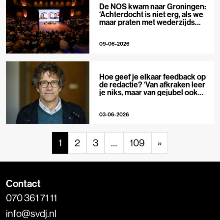
De NOS kwam naar Groningen:
‘Achterdocht is niet erg, als we
maar praten met wederzijds
respect’
09-06-2026
Hoe geef je elkaar feedback op
de redactie? ‘Van afkraken leer
je niks, maar van gejubel ook
niet’
03-06-2026
1
2
3
…
109
»
Contact
070 361 71 11
info@svdj.nl