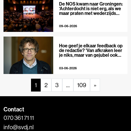
De NOS kwam naar Groningen:
‘Achterdocht is niet erg, als we
maar praten met wederzijds
respect’
09-06-2026
Hoe geef je elkaar feedback op
de redactie? ‘Van afkraken leer
je niks, maar van gejubel ook
niet’
03-06-2026
1
2
3
…
109
»
Contact
070 361 71 11
info@svdj.nl