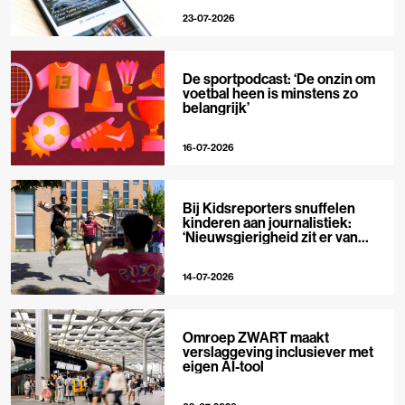
23-07-2026
De sportpodcast: ‘De onzin om
voetbal heen is minstens zo
belangrijk’
16-07-2026
Bij Kidsreporters snuffelen
kinderen aan journalistiek:
‘Nieuwsgierigheid zit er van
nature in’
14-07-2026
Omroep ZWART maakt
verslaggeving inclusiever met
eigen AI-tool