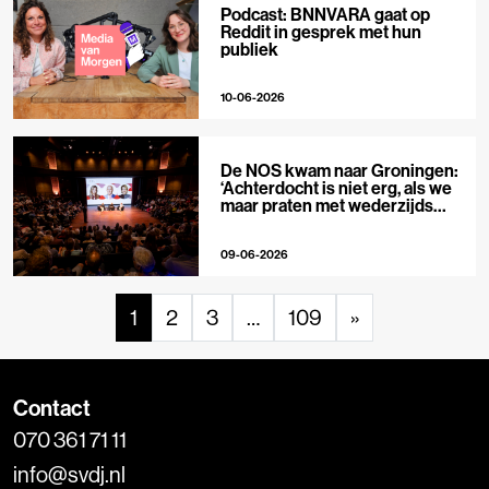
Podcast: BNNVARA gaat op
Reddit in gesprek met hun
publiek
10-06-2026
De NOS kwam naar Groningen:
‘Achterdocht is niet erg, als we
maar praten met wederzijds
respect’
09-06-2026
1
2
3
…
109
»
Contact
070 361 71 11
info@svdj.nl