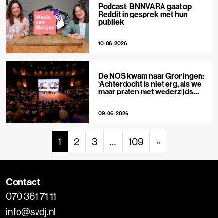
Podcast: BNNVARA gaat op
Reddit in gesprek met hun
publiek
10-06-2026
De NOS kwam naar Groningen:
‘Achterdocht is niet erg, als we
maar praten met wederzijds
respect’
09-06-2026
1
2
3
…
109
»
Contact
070 361 71 11
info@svdj.nl