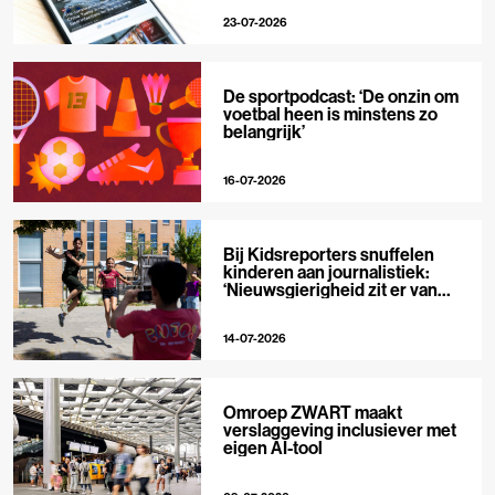
23-07-2026
De sportpodcast: ‘De onzin om
voetbal heen is minstens zo
belangrijk’
16-07-2026
Bij Kidsreporters snuffelen
kinderen aan journalistiek:
‘Nieuwsgierigheid zit er van
nature in’
14-07-2026
Omroep ZWART maakt
verslaggeving inclusiever met
eigen AI-tool