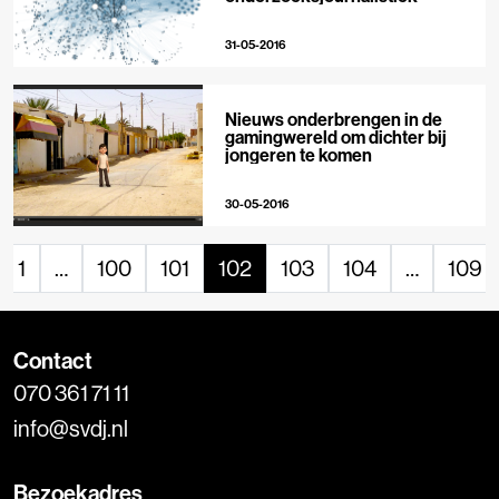
31-05-2016
Nieuws onderbrengen in de
gamingwereld om dichter bij
jongeren te komen
30-05-2016
1
…
100
101
102
103
104
…
109
Contact
070 361 71 11
info@svdj.nl
Bezoekadres