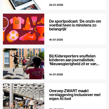
23-07-2026
De sportpodcast: ‘De onzin om
voetbal heen is minstens zo
belangrijk’
16-07-2026
Bij Kidsreporters snuffelen
kinderen aan journalistiek:
‘Nieuwsgierigheid zit er van
nature in’
14-07-2026
Omroep ZWART maakt
verslaggeving inclusiever met
eigen AI-tool