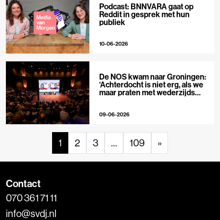
Podcast: BNNVARA gaat op
Reddit in gesprek met hun
publiek
10-06-2026
De NOS kwam naar Groningen:
‘Achterdocht is niet erg, als we
maar praten met wederzijds
respect’
09-06-2026
1
2
3
…
109
»
Contact
070 361 71 11
info@svdj.nl