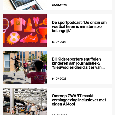
23-07-2026
De sportpodcast: ‘De onzin om
voetbal heen is minstens zo
belangrijk’
16-07-2026
Bij Kidsreporters snuffelen
kinderen aan journalistiek:
‘Nieuwsgierigheid zit er van
nature in’
14-07-2026
Omroep ZWART maakt
verslaggeving inclusiever met
eigen AI-tool