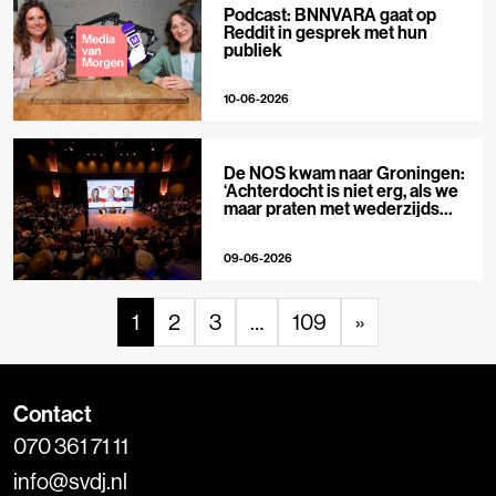
Podcast: BNNVARA gaat op
Reddit in gesprek met hun
publiek
10-06-2026
De NOS kwam naar Groningen:
‘Achterdocht is niet erg, als we
maar praten met wederzijds
respect’
09-06-2026
1
2
3
…
109
»
Contact
070 361 71 11
info@svdj.nl