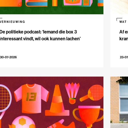
VERNIEUWING
WAT
De politieke podcast: ‘Iemand die box 3
Af e
interessant vindt, wil ook kunnen lachen’
kran
30-07-2026
23-0