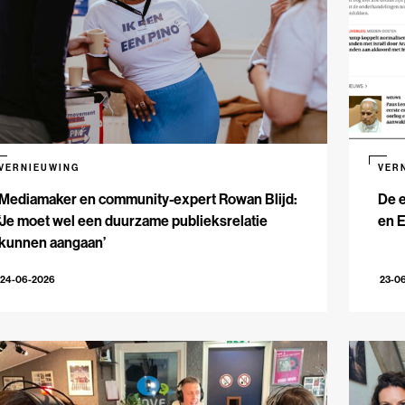
VERNIEUWING
VER
Mediamaker en community-expert Rowan Blijd:
De e
‘Je moet wel een duurzame publieksrelatie
en 
kunnen aangaan’
24-06-2026
23-0