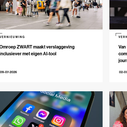
VERNIEUWING
VER
Omroep ZWART maakt verslaggeving
Van 
inclusiever met eigen AI-tool
comm
jour
09-07-2026
02-0