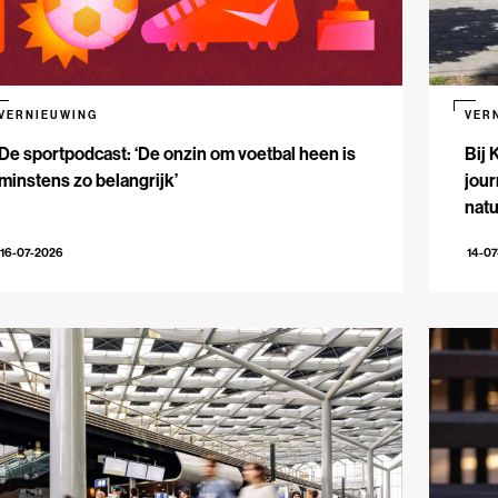
VERNIEUWING
VER
De sportpodcast: ‘De onzin om voetbal heen is
Bij 
minstens zo belangrijk’
jour
natu
16-07-2026
14-0