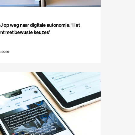
J
 op weg naar digitale autonomie: ‘Het
int met bewuste keuzes’
7-2026