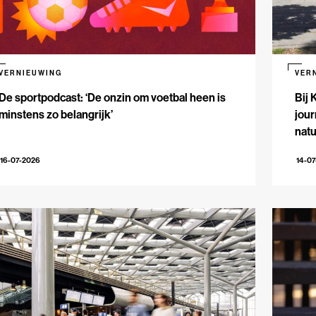
VERNIEUWING
VER
De sportpodcast: ‘De onzin om voetbal heen is
Bij 
minstens zo belangrijk’
jour
natu
16-07-2026
14-0