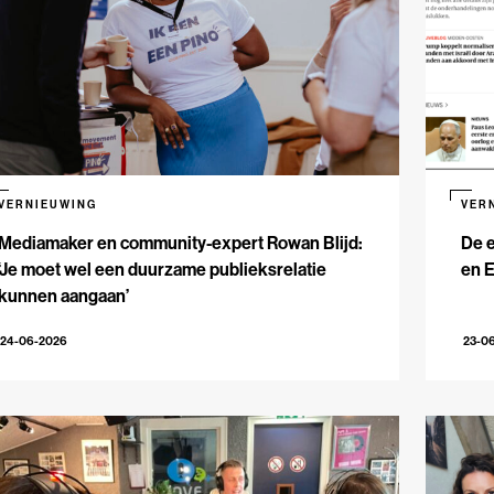
VERNIEUWING
VER
Mediamaker en community-expert Rowan Blijd:
De e
‘Je moet wel een duurzame publieksrelatie
en 
kunnen aangaan’
24-06-2026
23-0