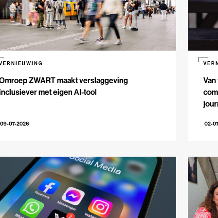
VERNIEUWING
VER
Omroep ZWART maakt verslaggeving
Van 
inclusiever met eigen AI-tool
comm
jour
09-07-2026
02-0