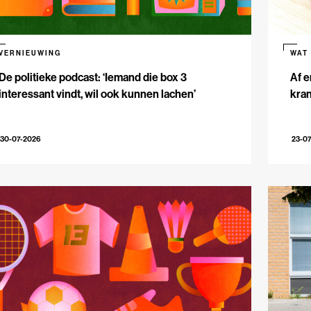
VERNIEUWING
WAT
De politieke podcast: ‘Iemand die box 3
Af e
interessant vindt, wil ook kunnen lachen’
kran
30-07-2026
23-0