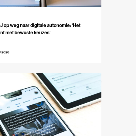
J
 op weg naar digitale autonomie: ‘Het
int met bewuste keuzes’
7-2026