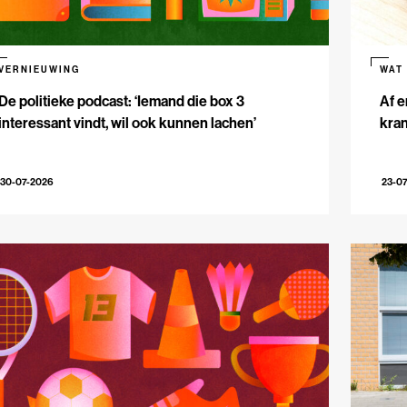
VERNIEUWING
WAT
De politieke podcast: ‘Iemand die box 3
Af e
interessant vindt, wil ook kunnen lachen’
kran
30-07-2026
23-0