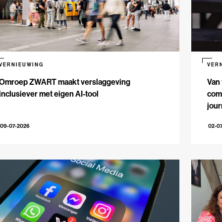
VERNIEUWING
VER
Omroep ZWART maakt verslaggeving
Van 
inclusiever met eigen AI-tool
comm
jour
09-07-2026
02-0