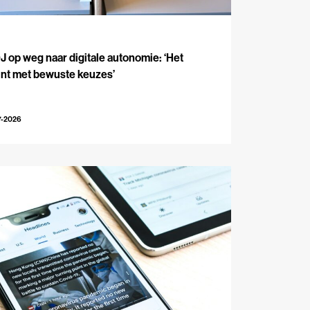
J
 op weg naar digitale autonomie: ‘Het
int met bewuste keuzes’
7-2026