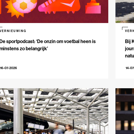
VERNIEUWING
VER
De sportpodcast: ‘De onzin om voetbal heen is
Bij 
minstens zo belangrijk’
jour
natu
16-07-2026
14-0