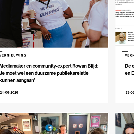
VERNIEUWING
VER
Mediamaker en community-expert Rowan Blijd:
De e
‘Je moet wel een duurzame publieksrelatie
en 
kunnen aangaan’
24-06-2026
23-0