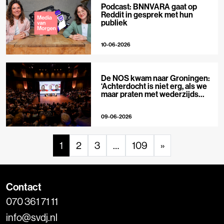
Podcast: BNNVARA gaat op
Reddit in gesprek met hun
publiek
10-06-2026
De NOS kwam naar Groningen:
‘Achterdocht is niet erg, als we
maar praten met wederzijds
respect’
09-06-2026
1
2
3
…
109
»
Contact
070 361 71 11
info@svdj.nl