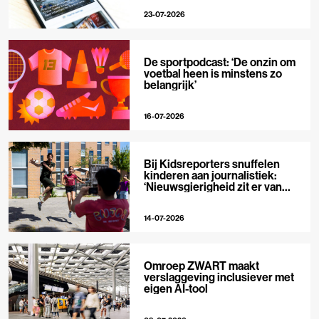
23-07-2026
De sportpodcast: ‘De onzin om
voetbal heen is minstens zo
belangrijk’
16-07-2026
Bij Kidsreporters snuffelen
kinderen aan journalistiek:
‘Nieuwsgierigheid zit er van
nature in’
14-07-2026
Omroep ZWART maakt
verslaggeving inclusiever met
eigen AI-tool