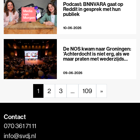
Podcast: BNNVARA gaat op
Reddit in gesprek met hun
publiek
10-06-2026
De NOS kwam naar Groningen:
‘Achterdocht is niet erg, als we
maar praten met wederzijds
respect’
09-06-2026
1
2
3
…
109
»
Contact
070 361 71 11
info@svdj.nl