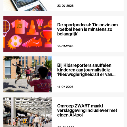
23-07-2026
De sportpodcast: ‘De onzin om
voetbal heen is minstens zo
belangrijk’
16-07-2026
Bij Kidsreporters snuffelen
kinderen aan journalistiek:
‘Nieuwsgierigheid zit er van
nature in’
14-07-2026
Omroep ZWART maakt
verslaggeving inclusiever met
eigen AI-tool