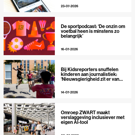
23-07-2026
De sportpodcast: ‘De onzin om
voetbal heen is minstens zo
belangrijk’
16-07-2026
Bij Kidsreporters snuffelen
kinderen aan journalistiek:
‘Nieuwsgierigheid zit er van
nature in’
14-07-2026
Omroep ZWART maakt
verslaggeving inclusiever met
eigen AI-tool