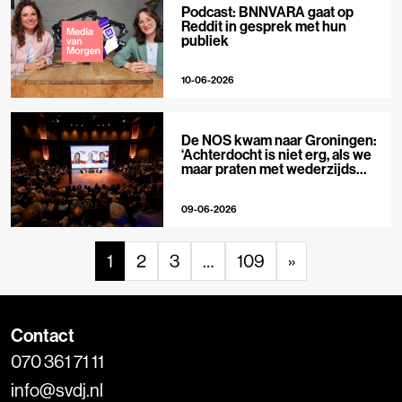
Podcast: BNNVARA gaat op
Reddit in gesprek met hun
publiek
10-06-2026
De NOS kwam naar Groningen:
‘Achterdocht is niet erg, als we
maar praten met wederzijds
respect’
09-06-2026
1
2
3
…
109
»
Contact
070 361 71 11
info@svdj.nl