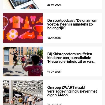
23-07-2026
De sportpodcast: ‘De onzin om
voetbal heen is minstens zo
belangrijk’
16-07-2026
Bij Kidsreporters snuffelen
kinderen aan journalistiek:
‘Nieuwsgierigheid zit er van
nature in’
14-07-2026
Omroep ZWART maakt
verslaggeving inclusiever met
eigen AI-tool