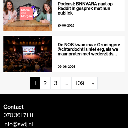
Podcast: BNNVARA gaat op
Reddit in gesprek met hun
publiek
10-06-2026
De NOS kwam naar Groningen:
‘Achterdocht is niet erg, als we
maar praten met wederzijds
respect’
09-06-2026
1
2
3
…
109
»
Contact
070 361 71 11
info@svdj.nl