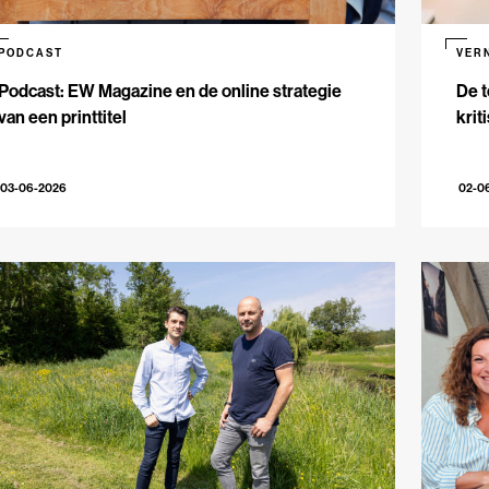
PODCAST
VER
Podcast: EW Magazine en de online strategie
De t
van een printtitel
krit
03-06-2026
02-0