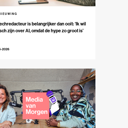
NIEUWING
echredacteur is belangrijker dan ooit: ‘Ik wil
isch zijn over AI, omdat de hype zo groot is’
6-2026