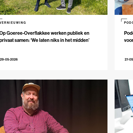
VERNIEUWING
POD
Op Goeree-Overflakkee werken publiek en
Podc
privaat samen: ‘We laten niks in het midden’
voo
29-05-2026
27-0