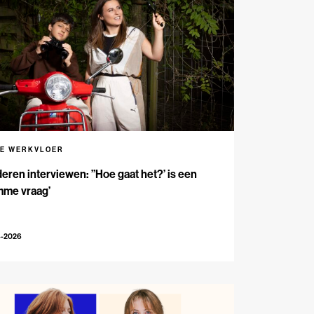
DE WERKVLOER
eren interviewen: ”Hoe gaat het?’ is een
mme vraag’
4-2026