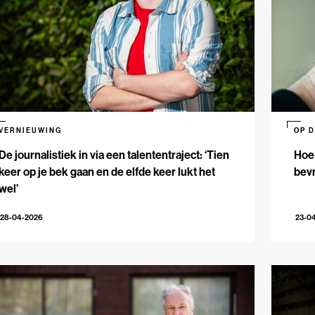
VERNIEUWING
OP 
De journalistiek in via een talententraject: ‘Tien
Hoe 
keer op je bek gaan en de elfde keer lukt het
bev
wel’
28-04-2026
23-0