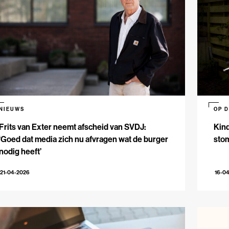
NIEUWS
OP 
Frits van Exter neemt afscheid van SVDJ:
Kind
‘Goed dat media zich nu afvragen wat de burger
sto
nodig heeft’
21-04-2026
16-0