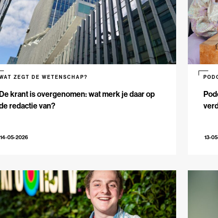
WAT ZEGT DE WETENSCHAP?
POD
De krant is overgenomen: wat merk je daar op
Pod
de redactie van?
verd
14-05-2026
13-0