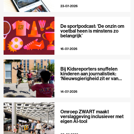
23-07-2026
De sportpodcast: ‘De onzin om
voetbal heen is minstens zo
belangrijk’
16-07-2026
Bij Kidsreporters snuffelen
kinderen aan journalistiek:
‘Nieuwsgierigheid zit er van
nature in’
14-07-2026
Omroep ZWART maakt
verslaggeving inclusiever met
eigen AI-tool