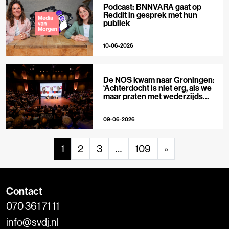
Podcast: BNNVARA gaat op
Reddit in gesprek met hun
publiek
10-06-2026
De NOS kwam naar Groningen:
‘Achterdocht is niet erg, als we
maar praten met wederzijds
respect’
09-06-2026
1
2
3
…
109
»
Contact
070 361 71 11
info@svdj.nl