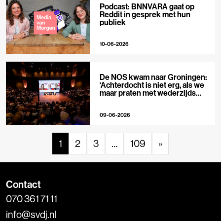
Podcast: BNNVARA gaat op
Reddit in gesprek met hun
publiek
10-06-2026
De NOS kwam naar Groningen:
‘Achterdocht is niet erg, als we
maar praten met wederzijds
respect’
09-06-2026
1
2
3
…
109
»
Contact
070 361 71 11
info@svdj.nl