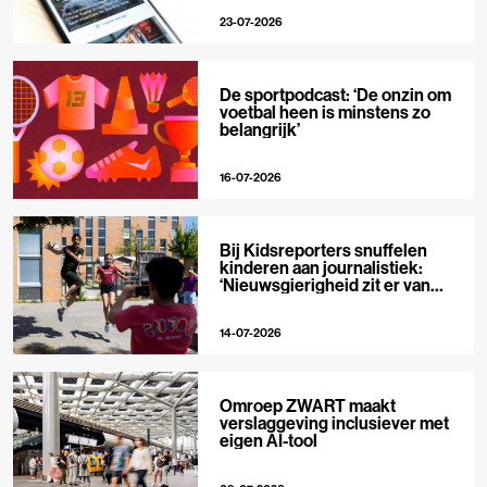
23-07-2026
De sportpodcast: ‘De onzin om
voetbal heen is minstens zo
belangrijk’
16-07-2026
Bij Kidsreporters snuffelen
kinderen aan journalistiek:
‘Nieuwsgierigheid zit er van
nature in’
14-07-2026
Omroep ZWART maakt
verslaggeving inclusiever met
eigen AI-tool