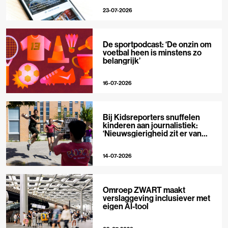
23-07-2026
De sportpodcast: ‘De onzin om
voetbal heen is minstens zo
belangrijk’
16-07-2026
Bij Kidsreporters snuffelen
kinderen aan journalistiek:
‘Nieuwsgierigheid zit er van
nature in’
14-07-2026
Omroep ZWART maakt
verslaggeving inclusiever met
eigen AI-tool