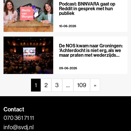
Podcast: BNNVARA gaat op
Reddit in gesprek met hun
publiek
10-06-2026
De NOS kwam naar Groningen:
‘Achterdocht is niet erg, als we
maar praten met wederzijds
respect’
09-06-2026
1
2
3
…
109
»
Contact
070 361 71 11
info@svdj.nl