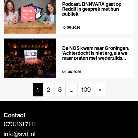
Podcast: BNNVARA gaat op
Reddit in gesprek met hun
publiek
10-06-2026
De NOS kwam naar Groningen:
‘Achterdocht is niet erg, als we
maar praten met wederzijds
respect’
09-06-2026
1
2
3
…
109
»
Contact
070 361 71 11
info@svdj.nl