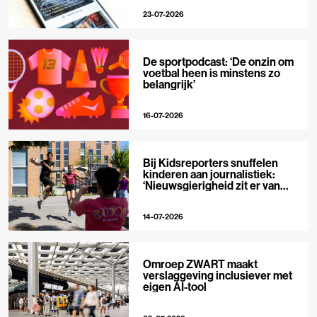
23-07-2026
De sportpodcast: ‘De onzin om
voetbal heen is minstens zo
belangrijk’
16-07-2026
Bij Kidsreporters snuffelen
kinderen aan journalistiek:
‘Nieuwsgierigheid zit er van
nature in’
14-07-2026
Omroep ZWART maakt
verslaggeving inclusiever met
eigen AI-tool