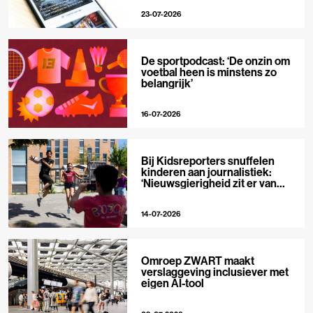
23-07-2026
De sportpodcast: ‘De onzin om
voetbal heen is minstens zo
belangrijk’
16-07-2026
Bij Kidsreporters snuffelen
kinderen aan journalistiek:
‘Nieuwsgierigheid zit er van
nature in’
14-07-2026
Omroep ZWART maakt
verslaggeving inclusiever met
eigen AI-tool