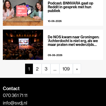
Podcast: BNNVARA gaat op
Reddit in gesprek met hun
publiek
10-06-2026
De NOS kwam naar Groningen:
‘Achterdocht is niet erg, als we
maar praten met wederzijds
respect’
09-06-2026
1
2
3
…
109
»
Contact
070 361 71 11
info@svdj.nl